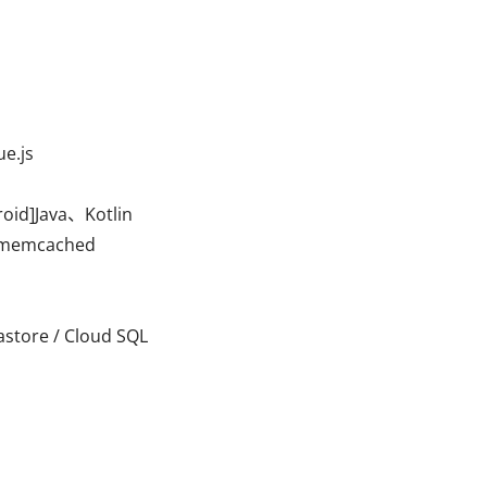
js

]Java、Kotlin

mcached

store / Cloud SQL
