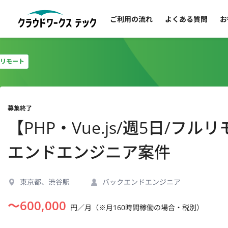
ご利用の流れ
よくある質問
お
リモート
募集終了
【PHP・Vue.js/週5日/
エンドエンジニア案件
東京都、渋谷駅
バックエンドエンジニア
〜
600,000
円／月（※月160時間稼働の場合・税別）