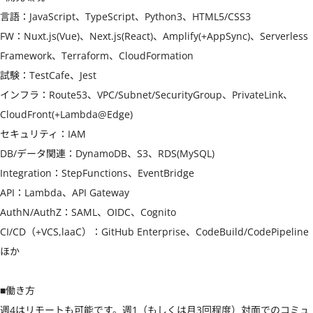
言語：JavaScript、TypeScript、Python3、HTML5/CSS3

FW：Nuxt.js(Vue)、Next.js(React)、Amplify(+AppSync)、Serverless 
Framework、Terraform、CloudFormation

試験：TestCafe、Jest

インフラ：Route53、VPC/Subnet/SecurityGroup、PrivateLink、
CloudFront(+Lambda@Edge)

セキュリティ：IAM

DB/データ関連：DynamoDB、S3、RDS(MySQL)

Integration：StepFunctions、EventBridge

API：Lambda、API Gateway

AuthN/AuthZ：SAML、OIDC、Cognito

CI/CD（+VCS,laaC）：GitHub Enterprise、CodeBuild/CodePipeline

ほか

■働き方

週4はリモートも可能です。週1（もしくは月3回程度）対面でのコミュ