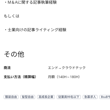
・M＆Aに関する記事執筆経験

もしくは

・士業向けの記事ライティング経験
その他
商流
エンド→クラウドテック
支払い方法（精算幅）
月額（140H～180H）
服装自由
髪型自由
高成長企業
従業員99名以下
急募求人
Bto