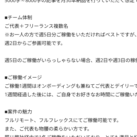
5000字～8000字の記事を月30本納品を行っていただく想定で
■チーム体制

ご代表＋フリーランス複数名

※お一人の方で週5日分ご稼働をいただければベストですが、
週2日からご参画可能です。

週5日のご稼働がいらっしゃらない場合、週2日や週3日の稼
■ご稼働イメージ

ご稼働1週間はオンボーディングも兼ねてご代表とデイリーで1
1週間経過した後には、ご自身でお好きなお時間にご稼働いた
■案件の魅力

フルリモート、フルフレックスにてご稼働可能です。

また、ご代表も物腰の柔らかい方です。
