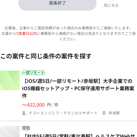
募集終了
気になる
応募後、企業からご面談依頼があった場合のみ事務局からご連絡いたします。
応募から
5営業日以内
に事務局から連絡がない場合は見送りとなりますのでご了承
ください。
この案件と同じ条件の案件を探す
一部リモート
【iOS/週5日/一部リモート/赤坂駅】大手企業での
iOS機器セットアップ・PC保守運用サポート業務案
件
〜432,000
円／月
テストエンジニア・テクニカルサポート
赤坂駅
常駐
【社内SE/週5日/常駐/恵比寿駅】ヘルスケアWebサ