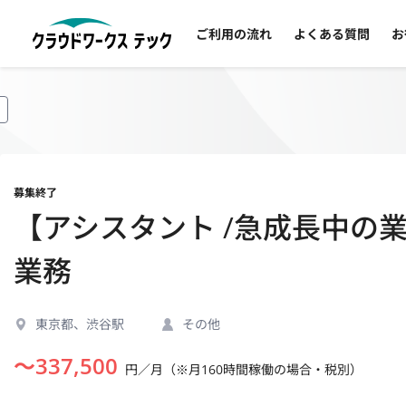
ご利用の流れ
よくある質問
お
募集終了
【アシスタント /急成長中の
業務
東京都、渋谷駅
その他
〜
337,500
円／月（※月160時間稼働の場合・税別）