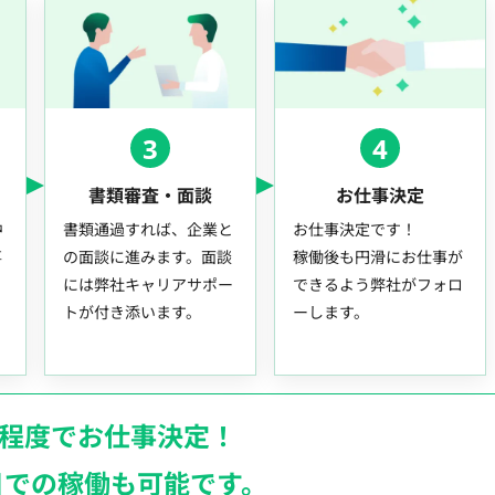
3
4
書類審査・面談
お仕事決定
中
書類通過すれば、企業と
お仕事決定です！
事
の面談に進みます。面談
稼働後も円滑にお仕事が
には弊社キャリアサポー
できるよう弊社がフォロ
トが付き添います。
ーします。
月程度でお仕事決定！
日での稼働も
可能です。