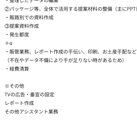
・整理したデータの編集

②パッケージ等、全体で活⽤する提案材料の整備（主にPPT資
・販路別での資料作成

③提案資料作成

・発⽣都度

＋α

・販管業務、レポート作成の⼿伝い、印刷、お⼟産⼿配など
（不在やデータ不備により⼿が⾜りない時があるため）

・経費清算

※その他

TVの広告・番宣の設定

レポート作成

その他アシスタント業務