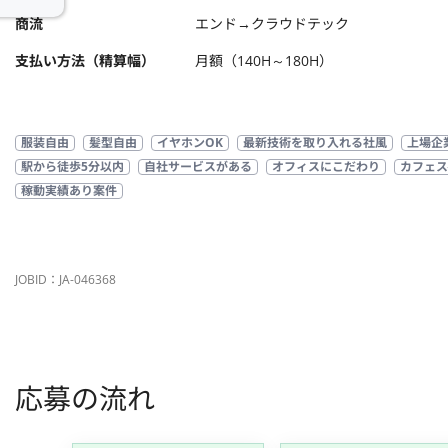
商流
エンド→クラウドテック
支払い方法（精算幅）
月額（140H～180H）
服装自由
髪型自由
イヤホンOK
最新技術を取り入れる社風
上場企
駅から徒歩5分以内
自社サービスがある
オフィスにこだわり
カフェス
稼動実績あり案件
JOBID：JA-046368
応募の流れ