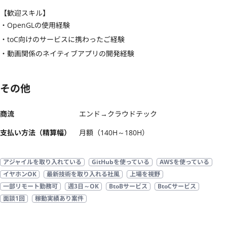
【歓迎スキル】
・OpenGLの使用経験

・toC向けのサービスに携わったご経験

・動画関係のネイティブアプリの開発経験
その他
商流
エンド→クラウドテック
支払い方法（精算幅）
月額（140H～180H）
アジャイルを取り入れている
GitHubを使っている
AWSを使っている
イヤホンOK
最新技術を取り入れる社風
上場を視野
一部リモート勤務可
週3日～OK
BtoBサービス
BtoCサービス
面談1回
稼動実績あり案件