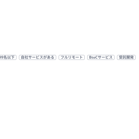
99名以下
自社サービスがある
フルリモート
BtoCサービス
受託開発