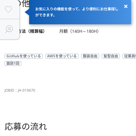
その他
お気に入りの機能を使って、より便利にお仕事探し
ができます。
商流
エンド→クラウドテック
支払い方法（精算幅）
月額（140H～180H）
GitHubを使っている
AWSを使っている
服装自由
髪型自由
従業員
面談1回
JOBID：JA-019670
応募の流れ