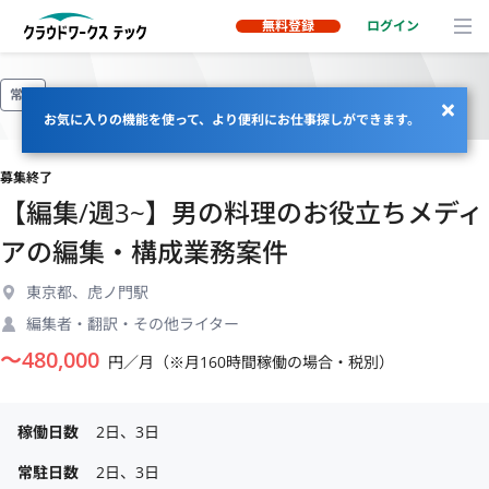
無料登録
ログイン
常駐
お気に入りの機能を使って、より便利にお仕事探しができます。
募集終了
【編集/週3~】男の料理のお役立ちメディ
アの編集・構成業務案件
東京都、虎ノ門駅
編集者・翻訳・その他ライター
〜
480,000
円／月（※月160時間稼働の場合・税別）
稼働日数
2日、3日
常駐日数
2日、3日