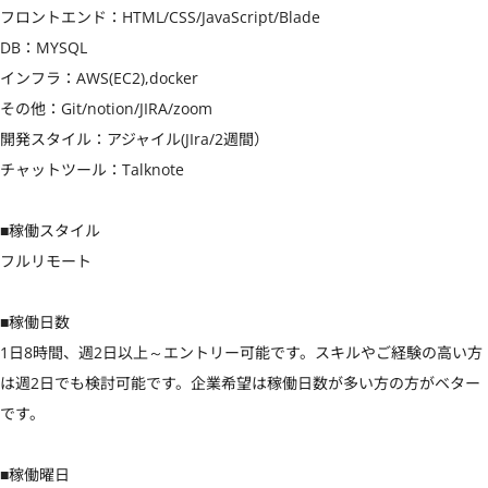
フロントエンド：HTML/CSS/JavaScript/Blade

DB：MYSQL

インフラ：AWS(EC2),docker

その他：Git/notion/JIRA/zoom

開発スタイル：アジャイル(JIra/2週間）

チャットツール：Talknote

■稼働スタイル

フルリモート

■稼働日数

1日8時間、週2日以上～エントリー可能です。スキルやご経験の高い方
は週2日でも検討可能です。企業希望は稼働日数が多い方の方がベター
です。

■稼働曜日
