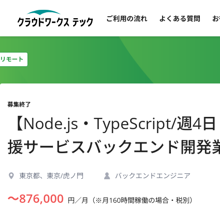
ご利用の流れ
よくある質問
お
リモート
募集終了
【Node.js・TypeScript
援サービスバックエンド開発
東京都、東京/虎ノ門
バックエンドエンジニア
〜
876,000
円／月（※月160時間稼働の場合・税別）