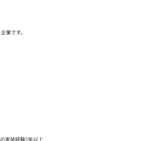
う企業です。


PI連携の実装経験2年以上
