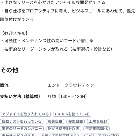
・小さなリリースを心がけたアジャイルな開発ができる

・自ら仕様をプロアクティブに考え、ビジネスゴールにあわせて、優先
順位付けができる
【歓迎スキル】
・可読性・メンテナンス性の高いコードが書ける

・技術的なリーダーシップが取れる（技術選択・設計など）
その他
商流
エンド→クラウドテック
支払い方法（精算幅）
月額（140H～180H）
アジャイルを取り入れている
GitHubを使っている
自動テストを行っている
服装自由
髪型自由
上場を視野
業界のリードカンパニー
駅から徒歩5分以内
平均年齢30代
自社サービスがある
メディア掲載実績あり
エンジニアブログ有り