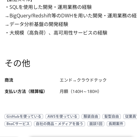
・SQLを使用した開発・運用業務の経験

→BigQuery/Redshift等のDWHを用いた開発・運用業務の経
→データ分析基盤の開発経験

・大規模（高負荷）、高可用性サービスの経験
その他
商流
エンド→クラウドテック
支払い方法（精算幅）
月額（140H～180H）
GitHubを使っている
AWSを使っている
服装自由
髪型自由
従業員
BtoCサービス
自社の商品・メディアを扱う
面談1回
長期案件