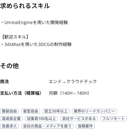
求められるスキル
・UnrealEngineを用いた開発経験
【歓迎スキル】
・3dsMaxを用いた3DCGの制作経験
その他
商流
エンド→クラウドテック
支払い方法（精算幅）
月額（140H～180H）
服装自由
髪型自由
設立30年以上
業界のリードカンパニー
高成長企業
従業員100名以上
自社サービスがある
フルリモート
急募求人
自社の商品・メディアを扱う
長期案件