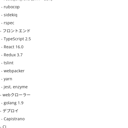
 - rubocop

 - sidekiq

 - rspec

- フロントエンド

 - TypeScript 2.5

 - React 16.0

 - Redux 3.7

 - tslint

 - webpacker

 - yarn

 - jest, enzyme

- webクローラー

 - golang 1.9

- デプロイ

 - Capistrano

- CI
