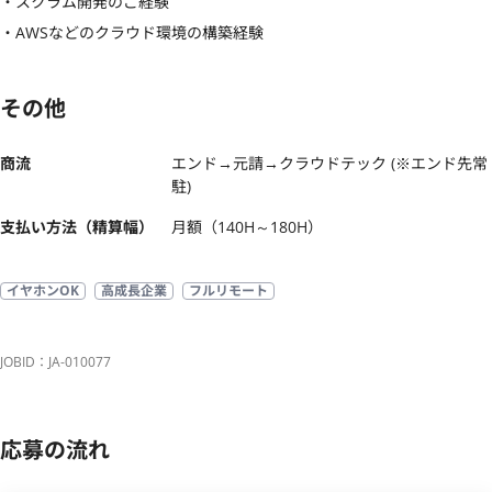
・スクラム開発のご経験

・AWSなどのクラウド環境の構築経験
その他
商流
エンド→元請→クラウドテック (※エンド先常
駐)
支払い方法（精算幅）
月額（140H～180H）
イヤホンOK
高成長企業
フルリモート
JOBID：JA-010077
応募の流れ