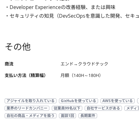
・Developer Experienceの改善経験、または興味

・セキュリティの知見（DevSecOpsを意識した開発、セ
その他
商流
エンド→クラウドテック
支払い方法（精算幅）
月額（140H～180H）
アジャイルを取り入れている
GitHubを使っている
AWSを使っている
業界のリードカンパニー
従業員99名以下
自社サービスがある
メディ
自社の商品・メディアを扱う
面談1回
長期案件