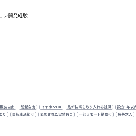
ン開発経験 

服装自由
髪型自由
イヤホンOK
最新技術を取り入れる社風
設立5年以
あり
自転車通勤可
表彰された実績有り
一部リモート勤務可
急募求人