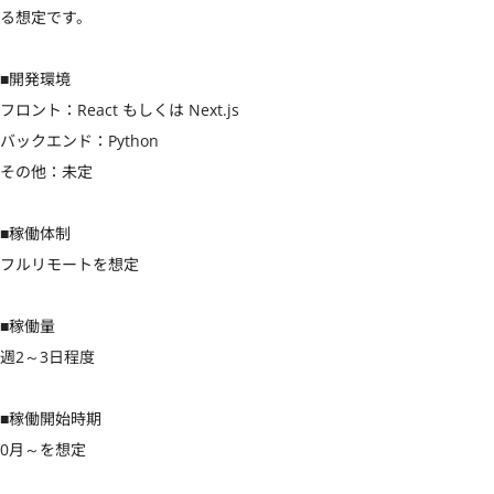
る想定です。

■開発環境

フロント：React もしくは Next.js

バックエンド：Python

その他：未定

■稼働体制

フルリモートを想定

■稼働量

週2～3日程度

■稼働開始時期

0月～を想定
