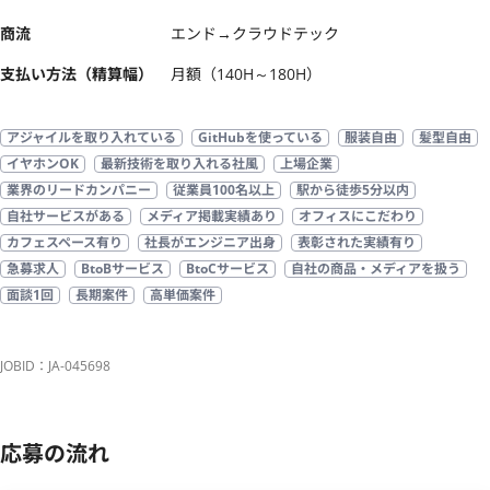
商流
エンド→クラウドテック
支払い方法（精算幅）
月額（140H～180H）
アジャイルを取り入れている
GitHubを使っている
服装自由
髪型自由
イヤホンOK
最新技術を取り入れる社風
上場企業
業界のリードカンパニー
従業員100名以上
駅から徒歩5分以内
自社サービスがある
メディア掲載実績あり
オフィスにこだわり
カフェスペース有り
社長がエンジニア出身
表彰された実績有り
急募求人
BtoBサービス
BtoCサービス
自社の商品・メディアを扱う
面談1回
長期案件
高単価案件
JOBID：JA-045698
応募の流れ