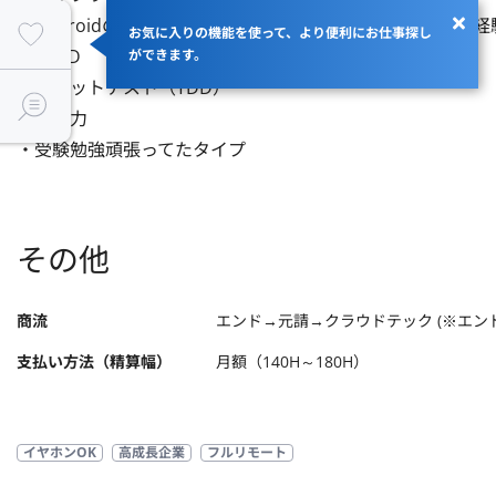
・Androidのアプリをゼロから開発し、リリースまでした経験
お気に入りの機能を使って、より便利にお仕事探し
・CI/CD

ができます。
・ユニットテスト（TDD）

・英語力

・受験勉強頑張ってたタイプ
その他
商流
エンド→元請→クラウドテック (※エン
支払い方法（精算幅）
月額（140H～180H）
イヤホンOK
高成長企業
フルリモート