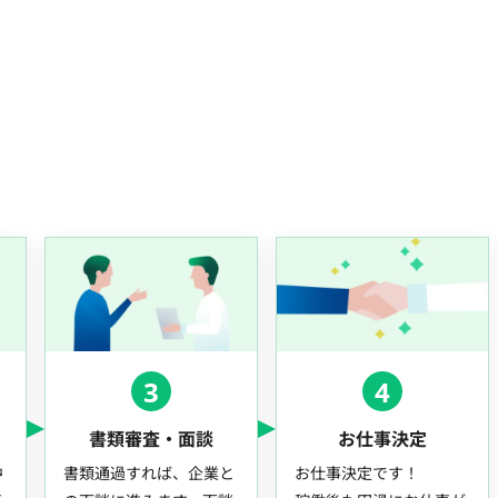
3
4
書類審査・面談
お仕事決定
中
書類通過すれば、企業と
お仕事決定です！