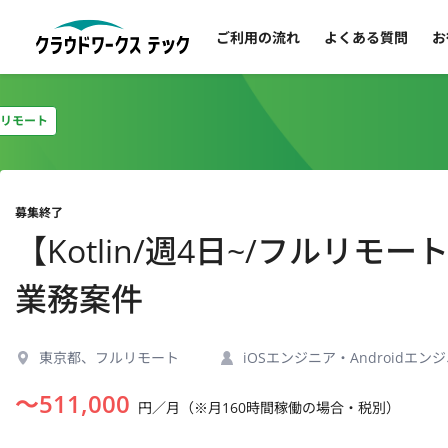
ご利用の流れ
よくある質問
お
リモート
募集終了
【Kotlin/週4日~/フルリ
業務案件
東京都、フルリモート
iOSエンジニア・Androidエン
〜
511,000
円／月（※月160時間稼働の場合・税別）