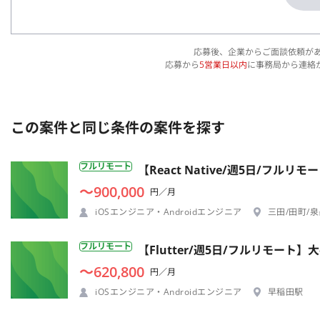
応募後、企業からご面談依頼が
応募から
5営業日以内
に事務局から連絡
この案件と同じ条件の案件を探す
フルリモート
【React Native/週5日/
〜900,000
円／月
iOSエンジニア・Androidエンジニア
三田/田町/
フルリモート
【Flutter/週5日/フルリモー
〜620,800
円／月
iOSエンジニア・Androidエンジニア
早稲田駅