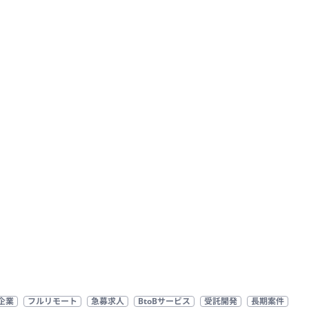
企業
フルリモート
急募求人
BtoBサービス
受託開発
長期案件