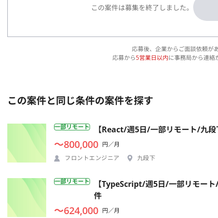
この案件は募集を終了しました。
応募後、企業からご面談依頼が
応募から
5営業日以内
に事務局から連絡
この案件と同じ条件の案件を探す
一部リモート
【React/週5日/一部リモート/
〜800,000
円／月
フロントエンジニア
九段下
一部リモート
【TypeScript/週5日/一部
件
〜624,000
円／月