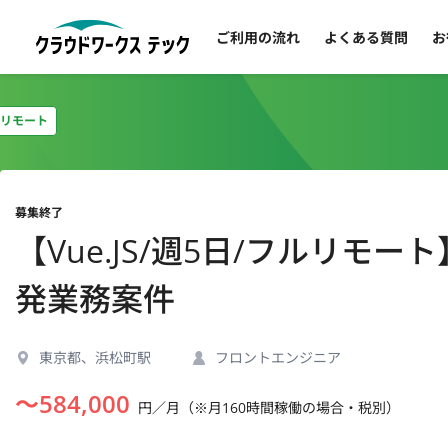
ご利用の流れ
よくある質問
お
リモート
募集終了
【Vue.JS/週5日/フルリ
発業務案件
東京都、浜松町駅
フロントエンジニア
〜
584,000
円／月（※月160時間稼働の場合・税別）