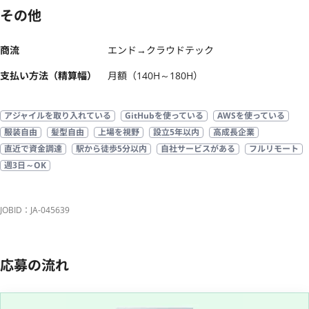
その他
商流
エンド→クラウドテック
支払い方法（精算幅）
月額（140H～180H）
アジャイルを取り入れている
GitHubを使っている
AWSを使っている
服装自由
髪型自由
上場を視野
設立5年以内
高成長企業
直近で資金調達
駅から徒歩5分以内
自社サービスがある
フルリモート
週3日～OK
JOBID：JA-045639
応募の流れ