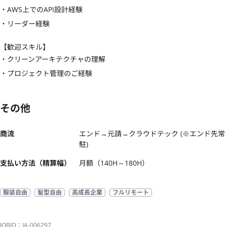
・AWS上でのAPI設計経験

・リーダー経験
【歓迎スキル】
・クリーンアーキテクチャの理解

・プロジェクト管理のご経験
その他
商流
エンド→元請→クラウドテック (※エンド先常
駐)
支払い方法（精算幅）
月額（140H～180H）
服装自由
髪型自由
高成長企業
フルリモート
JOBID：JA-006297