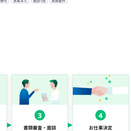
勤務可
急募求人
面談1回
長期案件
3
4
書類審査・面談
お仕事決定