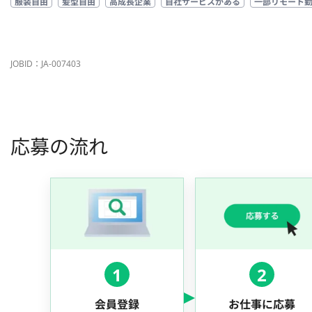
服装自由
髪型自由
高成長企業
自社サービスがある
一部リモート
JOBID：JA-007403
応募の流れ
1
2
会員登録
お仕事に応募