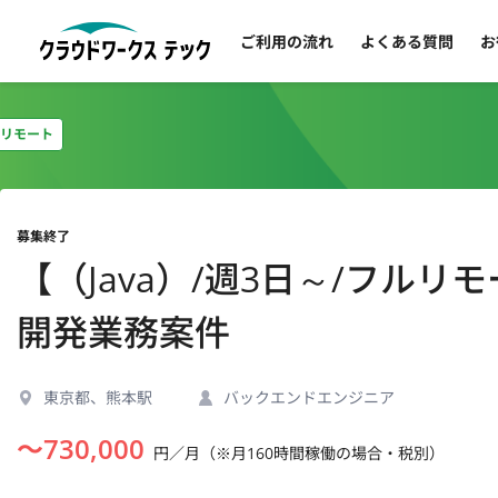
ご利用の流れ
よくある質問
お
リモート
募集終了
【（Java）/週3日～/フル
開発業務案件
東京都、熊本駅
バックエンドエンジニア
〜
730,000
円／月（※月160時間稼働の場合・税別）