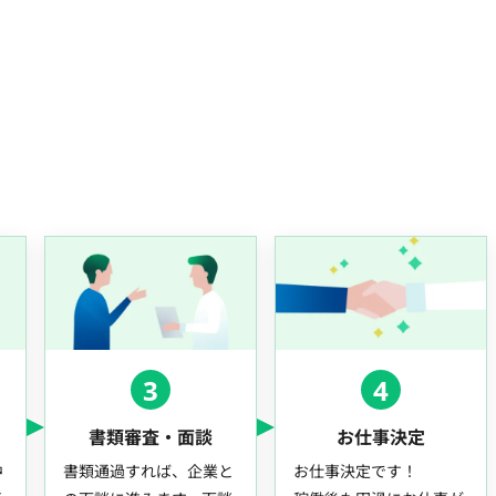
3
4
書類審査・面談
お仕事決定
中
書類通過すれば、企業と
お仕事決定です！