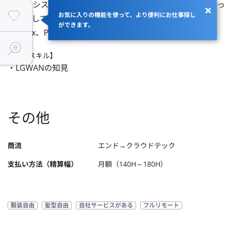
・Webシステム開発に要件定義～詳細設計フェーズで携わっ
お気に入りの機能を使って、より便利にお仕事探し
・自走して開発できる方

ができます。
・Linux、PostgreSQL環境下での開発経験
【歓迎スキル】
・LGWANの知見
その他
商流
エンド→クラウドテック
支払い方法（精算幅）
月額（140H～180H）
服装自由
髪型自由
自社サービスがある
フルリモート