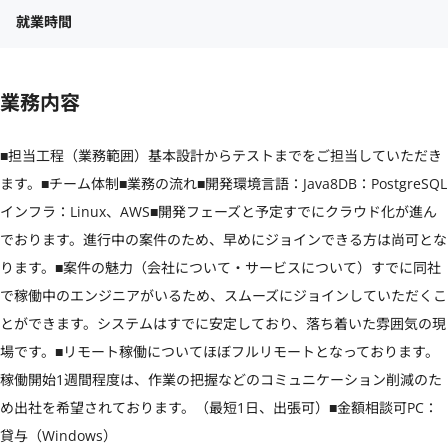
就業時間
業務内容
■担当工程（業務範囲）基本設計からテストまでをご担当していただき
ます。■チーム体制■業務の流れ■開発環境言語：Java8DB：PostgreSQL
インフラ：Linux、AWS■開発フェーズと予定すでにクラウド化が進ん
でおります。進行中の案件のため、早めにジョインできる方は尚可とな
ります。■案件の魅力（会社について・サービスについて）すでに同社
で稼働中のエンジニアがいるため、スムーズにジョインしていただくこ
とができます。システムはすでに安定しており、落ち着いた雰囲気の現
場です。■リモート稼働についてほぼフルリモートとなっております。
稼働開始1週間程度は、作業の把握などのコミュニケーション削減のた
め出社を希望されております。（最短1日、出張可）■金額相談可PC：
貸与（Windows）