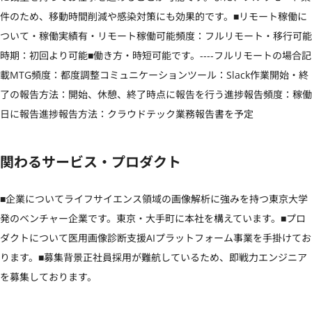
件のため、移動時間削減や感染対策にも効果的です。■リモート稼働に
ついて・稼働実績有・リモート稼働可能頻度：フルリモート・移行可能
時期：初回より可能■働き方・時短可能です。----フルリモートの場合記
載MTG頻度：都度調整コミュニケーションツール：Slack作業開始・終
了の報告方法：開始、休憩、終了時点に報告を行う進捗報告頻度：稼働
日に報告進捗報告方法：クラウドテック業務報告書を予定
関わるサービス・プロダクト
■企業についてライフサイエンス領域の画像解析に強みを持つ東京大学
発のベンチャー企業です。東京・大手町に本社を構えています。■プロ
ダクトについて医用画像診断支援AIプラットフォーム事業を手掛けてお
ります。■募集背景正社員採用が難航しているため、即戦力エンジニア
を募集しております。