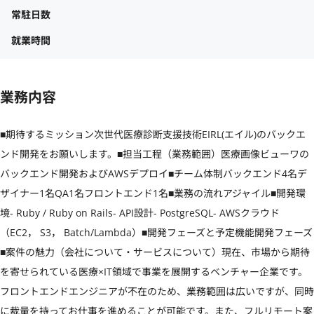
常駐日数
就業時間
業務内容
■期待するミッション次世代医療診断支援技術EIRL(エイル)のバックエ
ンド開発をお願いします。■担当工程（業務範囲）医療画像ビューワの
バックエンド開発およびAWSデプロイ■チーム体制バックエンド4名デ
ザイナー1名QA1名フロントエンド1名■業務の流れアジャイル■開発環
境- Ruby / Ruby on Rails- API設計- PostgreSQL- AWSクラウド
（EC2， S3， Batch/Lambda）■開発フェーズと予定機能開発フェーズ
■案件の魅力（会社について・サービスについて）現在、市場から期待
を寄せられている医療×IT領域で事業を展開するベンチャー企業です。
フロントエンドエンジニアが不在のため、業務範囲は広いですが、同時
に裁量を持ってお仕事を進めることが可能です。また、フルリモート案