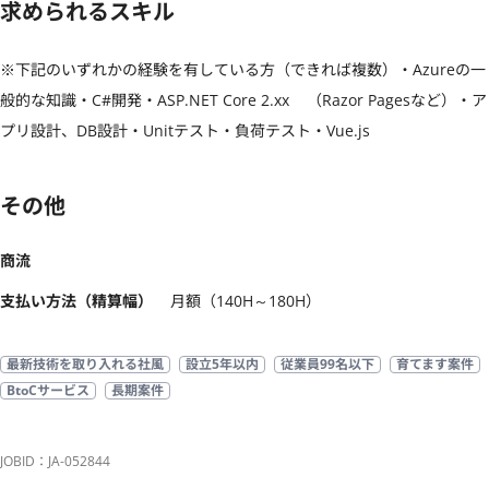
求められるスキル
※下記のいずれかの経験を有している方（できれば複数）・Azureの一
般的な知識・C#開発・ASP.NET Core 2.xx    （Razor Pagesなど）・ア
プリ設計、DB設計・Unitテスト・負荷テスト・Vue.js
その他
商流
支払い方法（精算幅）
月額（140H～180H）
最新技術を取り入れる社風
設立5年以内
従業員99名以下
育てます案件
BtoCサービス
長期案件
JOBID：JA-052844