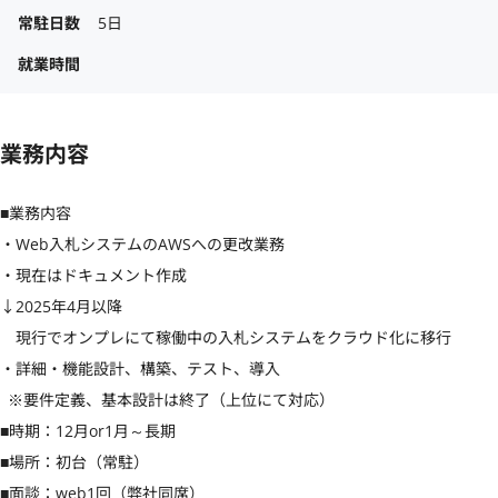
常駐日数
5日
就業時間
業務内容
■業務内容

・Web入札システムのAWSへの更改業務

・現在はドキュメント作成

↓2025年4月以降

　現行でオンプレにて稼働中の入札システムをクラウド化に移行

・詳細・機能設計、構築、テスト、導入

 ※要件定義、基本設計は終了（上位にて対応）

■時期：12月or1月～長期

■場所：初台（常駐）

■面談：web1回（弊社同席）