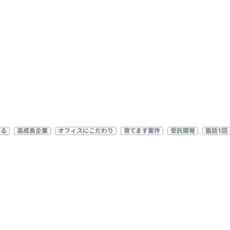
いる
高成長企業
オフィスにこだわり
育てます案件
受託開発
面談1回