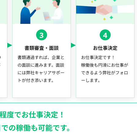
3
4
書類審査・面談
お仕事決定
中
書類通過すれば、企業と
お仕事決定です！
事
の面談に進みます。面談
稼働後も円滑にお仕事が
には弊社キャリアサポー
できるよう弊社がフォロ
トが付き添います。
ーします。
月程度でお仕事決定！
日での稼働も
可能です。