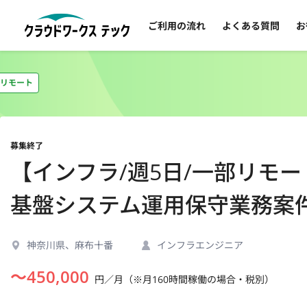
ご利用の流れ
よくある質問
お
リモート
募集終了
【インフラ/週5日/一部リモ
基盤システム運用保守業務案
神奈川県、麻布十番
インフラエンジニア
〜
450,000
円／月（※月160時間稼働の場合・税別）