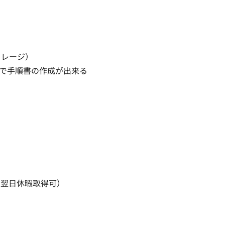
ージ）

で手順書の作成が出来る

日休暇取得可）
