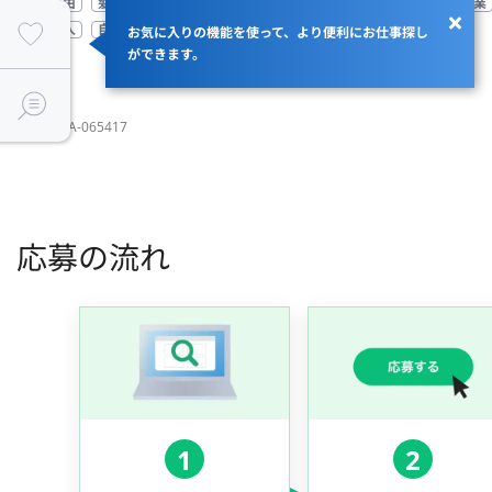
服装自由
髪型自由
フリーランスエンジニアが10人以上いる
上場企業
急募求人
自社の商品・メディアを扱う
面談1回
お気に入りの機能を使って、より便利にお仕事探し
ができます。
JOBID：JA-065417
応募の流れ
1
2