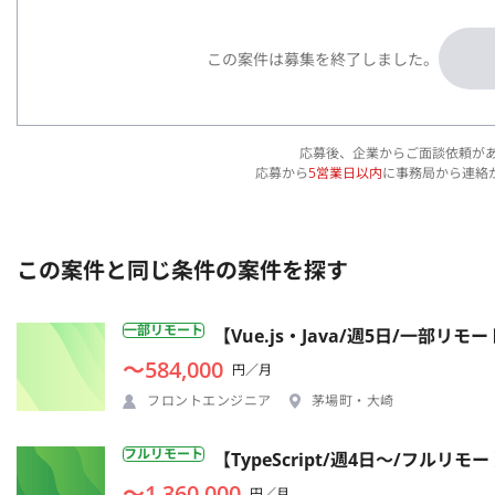
この案件は募集を終了しました。
応募後、企業からご面談依頼が
応募から
5営業日以内
に事務局から連絡
この案件と同じ条件の案件を探す
一部リモート
【Vue.js・Java/週5日/一部
〜584,000
円／月
フロントエンジニア
茅場町・大崎
フルリモート
【TypeScript/週4日〜/フ
〜1,360,000
円／月