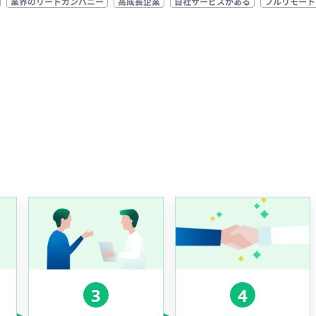
業界のリードカンパニー
高成長企業
自社サービスがある
フルリモート
3
4