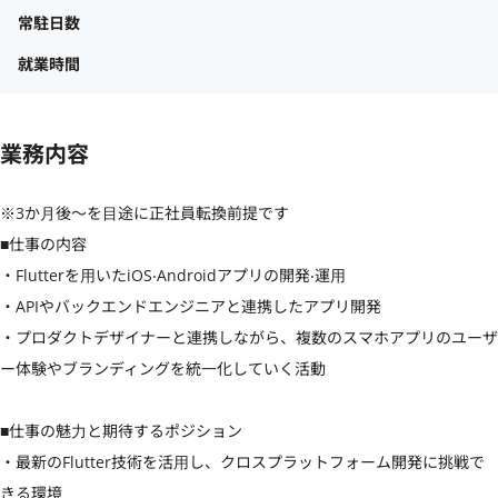
常駐日数
就業時間
業務内容
※3か⽉後〜を⽬途に正社員転換前提です

■仕事の内容

・Flutterを⽤いたiOS‧Androidアプリの開発‧運⽤

・APIやバックエンドエンジニアと連携したアプリ開発

・プロダクトデザイナーと連携しながら、複数のスマホアプリのユーザ
ー体験やブランディングを統⼀化していく活動

■仕事の魅⼒と期待するポジション

・最新のFlutter技術を活⽤し、クロスプラットフォーム開発に挑戦で
きる環境
