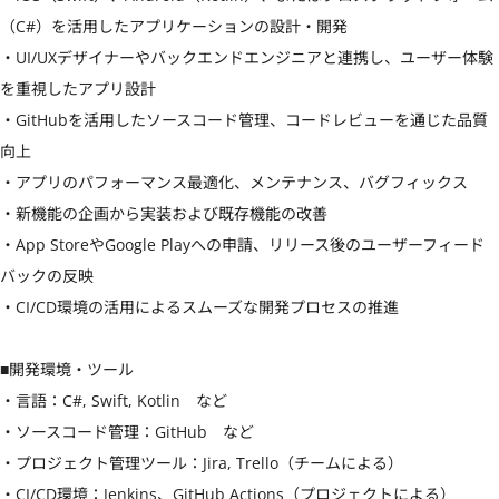
（C#）を活用したアプリケーションの設計・開発

・UI/UXデザイナーやバックエンドエンジニアと連携し、ユーザー体験
を重視したアプリ設計

・GitHubを活用したソースコード管理、コードレビューを通じた品質
向上

・アプリのパフォーマンス最適化、メンテナンス、バグフィックス

・新機能の企画から実装および既存機能の改善

・App StoreやGoogle Playへの申請、リリース後のユーザーフィード
バックの反映

・CI/CD環境の活用によるスムーズな開発プロセスの推進

■開発環境・ツール

・言語：C#, Swift, Kotlin　など

・ソースコード管理：GitHub　など

・プロジェクト管理ツール：Jira, Trello（チームによる）

・CI/CD環境：Jenkins、GitHub Actions（プロジェクトによる）
