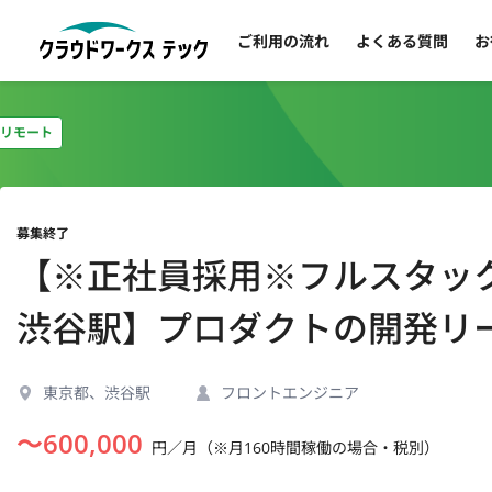
ご利用の流れ
よくある質問
お
リモート
募集終了
【※正社員採用※フルスタック
渋谷駅】プロダクトの開発リ
東京都、渋谷駅
フロントエンジニア
〜
600,000
円／月（※月160時間稼働の場合・税別）