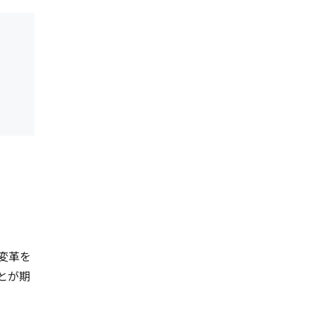
変革を
とが期