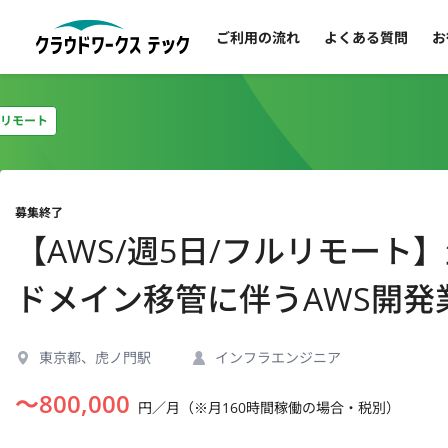
ご利用の流れ
よくある質問
お
リモート
募集終了
【AWS/週5日/フルリモート
ドメイン移管に伴うAWS開発
東京都、虎ノ門駅
インフラエンジニア
〜
800,000
円／月（※月160時間稼働の場合・税別）