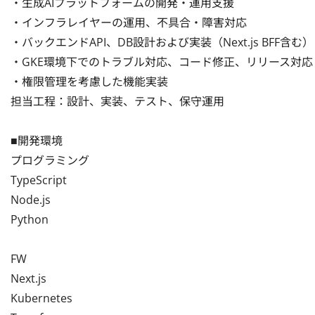
・生成AIプラットフォームの開発・運用支援

・インフラレイヤーの運用、不具合・障害対応

・バックエンドAPI、DB設計および実装（Next.js BFF含む）

・GKE環境下でのトラブル対応、コード修正、リリース対応

・権限管理を考慮した機能実装

担当工程：設計、実装、テスト、保守運用

■開発環境

プログラミング

TypeScript

Node.js

Python

FW

Next.js

Kubernetes
