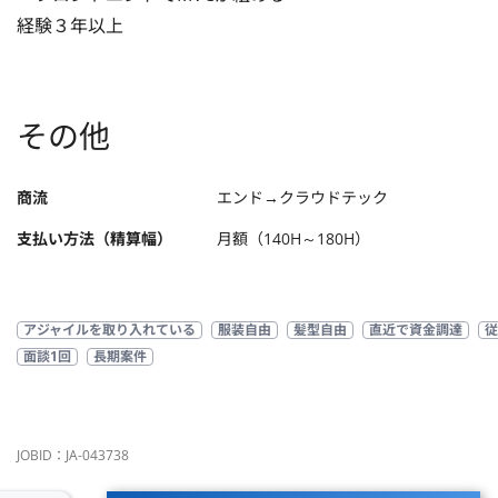
経験３年以上
その他
商流
エンド→クラウドテック
支払い方法（精算幅）
月額（140H～180H）
アジャイルを取り入れている
服装自由
髪型自由
直近で資金調達
従
面談1回
長期案件
JOBID：JA-043738