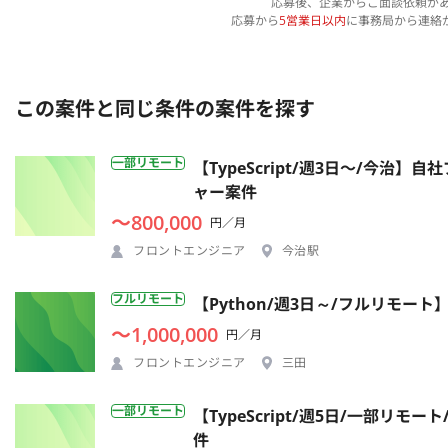
応募後、企業からご面談依頼が
応募から
5営業日以内
に事務局から連絡
この案件と同じ条件の案件を探す
一部リモート
【TypeScript/週3日〜/今
ャー案件
〜800,000
円／月
フロントエンジニア
今治駅
フルリモート
【Python/週3日～/フルリモー
〜1,000,000
円／月
フロントエンジニア
三田
一部リモート
【TypeScript/週5日/一部
件