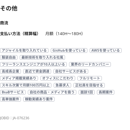
その他
商流
支払い方法（精算幅）
月額（140H〜180H）
アジャイルを取り入れている
GitHubを使っている
AWSを使っている
服装自由
最新技術を取り入れる社風
フリーランスエンジニアが10人以上いる
業界のリードカンパニー
高成長企業
直近で資金調達
自社サービスがある
メディア掲載実績あり
オフィスにこだわり
フルリモート
スキル次第で月額100万円以上
急募求人
正社員を目指せる
BtoBサービス
自社の商品・メディアを扱う
面談1回
長期案件
高単価案件
稼動実績あり案件
JOBID：JA-076236