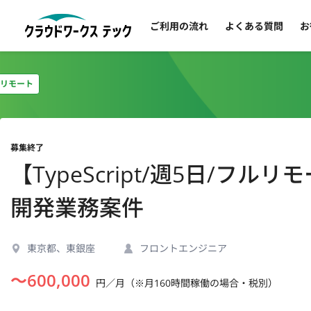
ご利用の流れ
よくある質問
お
リモート
募集終了
【TypeScript/週5日/フ
開発業務案件
東京都、東銀座
フロントエンジニア
〜
600,000
円／月（※月160時間稼働の場合・税別）