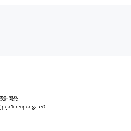
計開発

ja/lineup/a_gate/）
