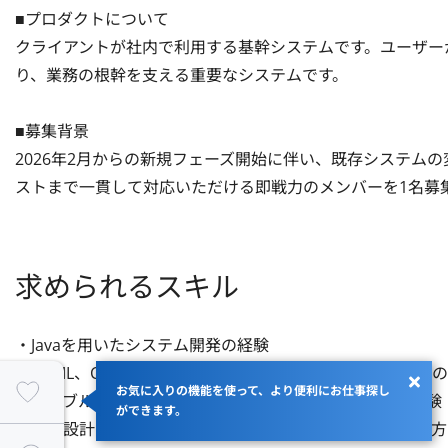
■プロダクトについて

クライアントが社内で利用する基幹システムです。ユーザー
り、業務の根幹を支える重要なシステムです。

■募集背景

2026年2月からの新規フェーズ開始に伴い、既存システム
ストまで一貫して対応いただける即戦力のメンバーを1名募
求められるスキル
・Javaを用いたシステム開発の経験

・HTML、CSS、JavaScriptを使用したフロントエンド開発の経
お気に入りの機能を使って、より便利にお仕事探し
・テーブル設計およびSQLを用いたデータベース開発の経験

ができます。
・基本設計から結合テストまでの一連の工程を遂行できる方