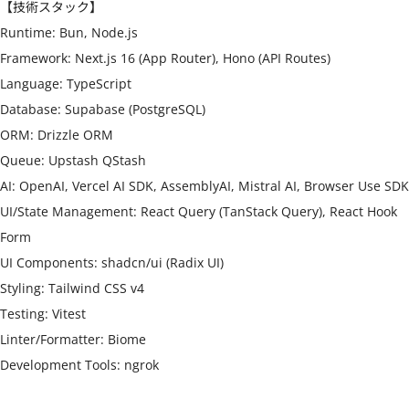
【技術スタック】

Runtime: Bun, Node.js

Framework: Next.js 16 (App Router), Hono (API Routes)

Language: TypeScript

Database: Supabase (PostgreSQL)

ORM: Drizzle ORM

Queue: Upstash QStash

AI: OpenAI, Vercel AI SDK, AssemblyAI, Mistral AI, Browser Use SDK

UI/State Management: React Query (TanStack Query), React Hook 
Form

UI Components: shadcn/ui (Radix UI)

Styling: Tailwind CSS v4

Testing: Vitest

Linter/Formatter: Biome

Development Tools: ngrok
