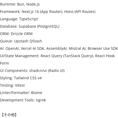
Runtime: Bun, Node.js

Framework: Next.js 16 (App Router), Hono (API Routes)

Language: TypeScript

Database: Supabase (PostgreSQL)

ORM: Drizzle ORM

Queue: Upstash QStash

AI: OpenAI, Vercel AI SDK, AssemblyAI, Mistral AI, Browser Use SDK

UI/State Management: React Query (TanStack Query), React Hook 
Form

UI Components: shadcn/ui (Radix UI)

Styling: Tailwind CSS v4

Testing: Vitest

Linter/Formatter: Biome

Development Tools: ngrok

【その他】
