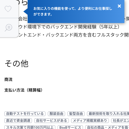
求められるスキル
お気に入りの機能を使って、より便利にお仕事探し
ができます。
・事業会社（受託やSESのみはNG）SaaSなどのプロダクト開
・クラウド環境下でのバックエンド開発経験（5年以上）

・フロントエンド・バックエンド両方を含むフルスタック開
その他
商流
支払い方法（精算幅）
自動テストを行っている
服装自由
髪型自由
最新技術を取り入れる社
直近で資金調達
自社サービスがある
メディア掲載実績あり
社長がエ
スキル次第で月額100万円以上
BtoBサービス
自社の商品・メディアを扱