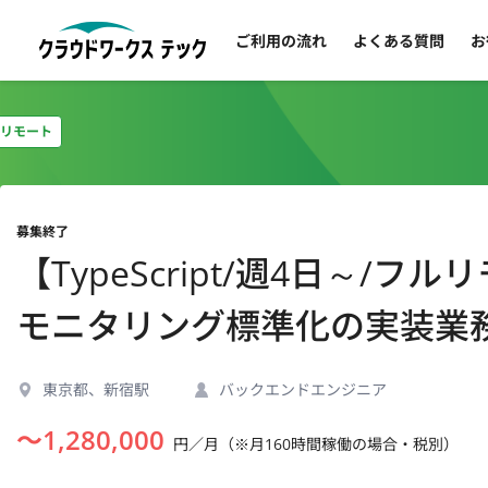
ご利用の流れ
よくある質問
お
リモート
募集終了
【TypeScript/週4日～/
モニタリング標準化の実装業
東京都、新宿駅
バックエンドエンジニア
〜
1,280,000
円／月（※月160時間稼働の場合・税別）