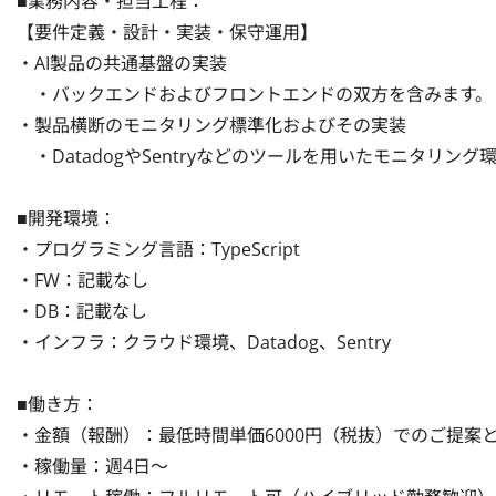
■業務内容・担当工程：

【要件定義・設計・実装・保守運用】

・AI製品の共通基盤の実装

　・バックエンドおよびフロントエンドの双方を含みます。

・製品横断のモニタリング標準化およびその実装

　・DatadogやSentryなどのツールを用いたモニタリング
■開発環境：

・プログラミング言語：TypeScript

・FW：記載なし

・DB：記載なし

・インフラ：クラウド環境、Datadog、Sentry

■働き方：

・金額（報酬）：最低時間単価6000円（税抜）でのご提案と
・稼働量：週4日〜
