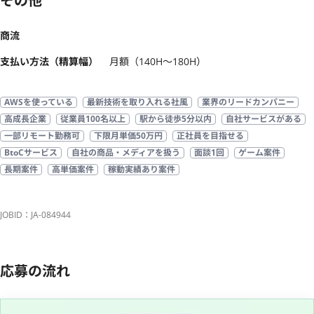
その他
商流
支払い方法（精算幅）
月額（140H〜180H）
AWSを使っている
最新技術を取り入れる社風
業界のリードカンパニー
高成長企業
従業員100名以上
駅から徒歩5分以内
自社サービスがある
一部リモート勤務可
下限月単価50万円
正社員を目指せる
BtoCサービス
自社の商品・メディアを扱う
面談1回
ゲーム案件
長期案件
高単価案件
稼動実績あり案件
JOBID：JA-084944
応募の流れ