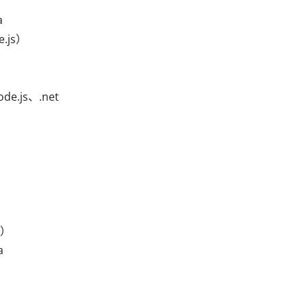


.js）

.js、.net

）


