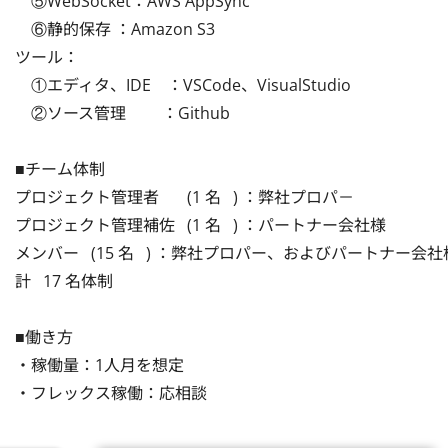
　⑤WebSocket：AWS AppSync

　⑥静的保存 ：Amazon S3

ツール：

　①エディタ、IDE　：VSCode、VisualStudio

　②ソース管理　　 ：Github

■チーム体制

プロジェクト管理者   　(1 名   ) ：弊社プロパ－

プロジェクト管理補佐   (1 名   ) ：パートナー会社様

メンバー   (15 名   ) ：弊社プロパー、およびパートナー会社様
計   17 名体制

■働き方

・稼働量：1人月を想定

・フレックス稼働：応相談