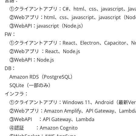
言語：

　①クライアントアプリ：C#、html、css、javascript、Java
　②Webアプリ：html、css、javascript、javascript（Node
　③WebAPI：javascript（Node.js）

FW：

　①クライアントアプリ：React、Electron、Capacitor、Node
　②Webアプリ ：React、Node.js

　③WebAPI：Node.js

DB：

　Amazon RDS（PostgreSQL）

　SQLite（一部のみ）

インフラ：

　①クライアントアプリ：Windows 11、Android（最新Ver
　②Webアプリ：Amazon Amplify、API Gateway、Lambda
　③WebAPI　 ：API Gateway、Lambda

　④認証　　 ：Amazon Cognito
