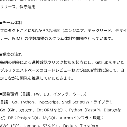
リリース、保守運用

■チーム体制

プロダクトごとに5名から7名程度（エンジニア、テックリード、デザイ
ナー、PdM）の少数精鋭のスクラム体制で開発を行っています。

■業務の流れ

毎朝の朝会による進捗確認やリスク検知を起点とし、GitHubを用いた
プルリクエストベースのコードレビューおよびIssue管理に沿って、自
走しながら開発を推進していただきます。

■開発環境（言語、FW、DB、インフラ、ツール）

言語：Go、Python、TypeScript、Shell ScriptFW・ライブラリ：
Go（Gin、gqlgen、Ent ORMなど）、Python（FastAPI、Djangoな
ど）DB：PostgreSQL、MySQL、Auroraインフラ・環境：
AWS（ECS、Lambda、S3など）、Docker、Terraform  
