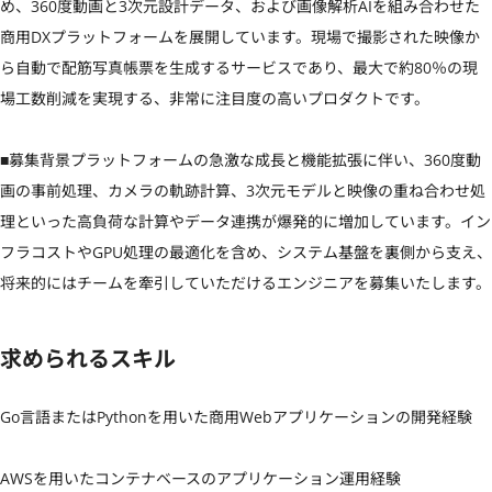
め、360度動画と3次元設計データ、および画像解析AIを組み合わせた
商用DXプラットフォームを展開しています。現場で撮影された映像か
ら自動で配筋写真帳票を生成するサービスであり、最大で約80％の現
場工数削減を実現する、非常に注目度の高いプロダクトです。  

■募集背景プラットフォームの急激な成長と機能拡張に伴い、360度動
画の事前処理、カメラの軌跡計算、3次元モデルと映像の重ね合わせ処
理といった高負荷な計算やデータ連携が爆発的に増加しています。イン
フラコストやGPU処理の最適化を含め、システム基盤を裏側から支え、
将来的にはチームを牽引していただけるエンジニアを募集いたします。
求められるスキル
Go言語またはPythonを用いた商用Webアプリケーションの開発経験

AWSを用いたコンテナベースのアプリケーション運用経験
