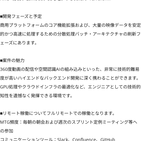
■開発フェーズと予定

商用プラットフォームのコア機能拡張および、大量の映像データを安定
的かつ高速に処理するための分散処理バッチ・アーキテクチャの刷新フ
ェーズにあります。

■案件の魅力

360度動画の配信や空間認識AIの組み込みといった、非常に技術的難易
度が高いハイエンドなバックエンド開発に深く携わることができます。
GPU処理やクラウドインフラの最適化など、エンジニアとしての技術的
知性を遺憾なく発揮できる環境です。

■リモート稼働についてフルリモートでの稼働となります。

MTG頻度：毎朝の朝会および週次のスプリント定例ミーティング等へ
の参加

コミュニケーションツール：Slack、Confluence、GitHub
