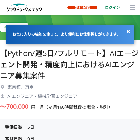
無料登録
ログイン
フルリモート
お気に入りの機能を使って、より便利にお仕事探しができます。
【Python/週5日/フルリモート】AIエージ
ェント開発・精度向上におけるAIエンジ
ニア募集案件
東京都、東京
AIエンジニア・機械学習エンジニア
〜
700,000
円／月（※月160時間稼働の場合・税別）
稼働日数
5日
常駐日数
0日