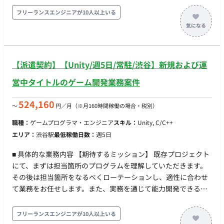
ります ▼開発環境 Windows（クライアント、サーバとも）
フリーランスエンジニアが10人以上いる
Linux ▼担当工程 ・要件定義 ・基本設計 ・詳細設計 ・開発 ・
結合T ・保守改修 ▼働き方 ・開始日：2025年1月(12月中の参画
も相談可) ・出社先：品川
【派遣契約】【Unity/週5日/常駐/渋谷】新規および運
営中タイトルのゲーム開発業務案件
524,160
〜
円／月
（※月160時間稼働の場合・税別）
職種：
ゲームプログラマ・エンジニア
スキル：
Unity, C/C++
エリア：
渋谷駅
最低稼働日数：
週5日
■ 具体的な業務内容 【期待するミッション】 既存プロジェクト
にて、まずは担当箇所のプログラムを理解していただきます。
その後は担当箇所をなるべくローテーションし、適性に合わせ
て業務をお任せします。また、実務を通じて能力開発できるよ
う、未経験分野にもチャレンジしていただきます。ゆくゆくは
小チームのリーダーやサブリーダー、さらにはリードエンジニ
フリーランスエンジニアが10人以上いる
アとしてご活躍いただくことを期待しています。 【業務内容】