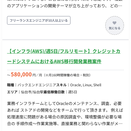
のアプリケーションの開発テーマが立ち上がっており、 どのア
プリケーション開発をご担当いただくかについては採用後、 プ
ロジェクトメンバーと会話の上、決めていきます。 ■精算：140
フリーランスエンジニアが10人以上いる
～180h（上下割） ■募集人数：複数名 ■開始日：即日OR8月～
■作業時間：10:00～19:00 ■稼働形態：フルリモート（地方在住
検討可）
【インフラ(AWS)/週5日/フルリモート】クレジットカ
ードシステムにおけるAWS移行開発業務案件
580,000
〜
円／月
（※月160時間稼働の場合・税別）
職種：
バックエンドエンジニア
スキル：
Oracle, Linux, Shell
エリア：
仙台市/仙台駅
最低稼働日数：
週5日
業務インフラチームとしてOracleのメンテナンス、調査、必要
あれば ストアドの開発などをチームで行って頂きます。 例えば
処理速度に問題がある場合の原因調査や、環境整備が必要な場
合の 手順作成〜作業実施等、直接業務と関わらない作業がメイ
ンです。 他チーム（開発、保守メンバー）と組んでの作業とな