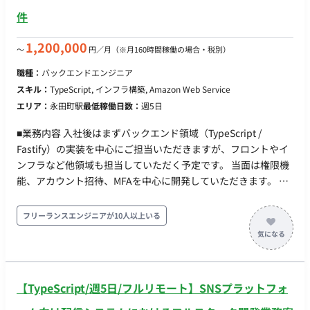
ォーマンス、効率性を継続的に向上させるための戦略を立案・
件
実行。 CI/CDの推進 - 開発部門（アプリチーム）と密接に連携
し、CI/CD (継続的インテグレーション/継続的デリバリー) パイ
1,200,000
〜
円／月
（※月160時間稼働の場合・税別）
プラインの導入と最適化を推進。 - デプロイメントの自動化、
テストの効率化、リードタイムの短縮を実現し、開発サイクル
職種：
バックエンドエンジニア
全体の高速化に貢献。 コスト最適化とガバナンス - クラウドイ
スキル：
TypeScript, インフラ構築, Amazon Web Service
ンフラのコスト管理と最適化、およびクラウドセキュリティに
エリア：
永田町駅
最低稼働日数：
週5日
関するポリシー策定とガバナンス強化を推進。 技術選定と導入
- 最新のクラウド技術やツールを評価・選定し、DX推進に最適
■業務内容 入社後はまずバックエンド領域（TypeScript /
なソリューションを積極的に導入。 チームマネジメント - シス
Fastify）の実装を中心にご担当いただきますが、フロントやイ
テムインフラチーム（エンジニア、ネットワーク管理者など）
ンフラなど他領域も担当していただく予定です。 当面は権限機
の採用、育成、リーダーシップ。 - チームのパフォーマンス管
能、アカウント招待、MFAを中心に開発していただきます。 そ
理および目標設定、クロスファンクショナルなコラボレーショ
の後は徐々に本システム特有の機能開発をお任せする予定で
ンの促進。 セキュリティとコンプライアンス - 顧客データ保護
す。 ■実装範囲 ・バックエンド（主担当領域） ・SNS向けメッ
フリーランスエンジニアが10人以上いる
（GDPR、個人情報保護法など）およびPCI-DSS準拠の確保。 -
セージ配信機能の構築（大量配信・webhook処理） ・認証・認
サイバーセキュリティ戦略の立案と実行。（例：ファイアウォ
可機能、決済機能の実装 ・技術選定、アーキテクチャ設計 ・集
ール、侵入検知システム、定期監査） 予算管理とベンダー管理
計基盤の構築など ■開発環境 ・フロント：React, MUI,
- ITインフラ関連の予算策定とコスト最適化。 - セカンドパーテ
TypeScript ・バックエンド：node, TypeScript ・インフラ：
【TypeScript/週5日/フルリモート】SNSプラットフォ
ィーベンダー（ディストリビューター、サービスパートナーな
AWS, CDK(TypeScript), ECS on Fargate, Lambda, SQS ・その
ど）、サードパーティベンダー（クラウドプロバイダー、ハー
他：GitHub, GitHub Actions ■チーム体制 ・開発者：3名〜4名