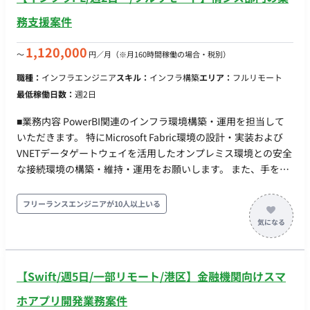
田町のオフィス出社
の構築 など ■その他領域 ●フロント ・React＋MUIを⽤いた配
信管理画⾯ ・タグの実装、LIFFアプリ開発 ●インフラ構築
務支援案件
・AWS＋CDK(TypeScript)でのIaC ・Fargate環境でのスケ
ーラブルな構築 ■開発環境 バックエンド：fastify, TypeScript フ
1,120,000
〜
円／月
（※月160時間稼働の場合・税別）
ロント：React, MUI, TypeScript インフラ：AWS,
職種：
インフラエンジニア
スキル：
インフラ構築
エリア：
フルリモート
CDK(TypeScript), ECS on Fargate, Lambda, SQS その他：
最低稼働日数：
週2日
GitHub, GitHub Actions ■チーム体制 ▼開発組織 〇Stream
Aligned Team：プロダクトコードの実装 ・開発者：3名〜
■業務内容 PowerBI関連のインフラ環境構築・運用を担当して
4名 ・プロダクトオーナー：1名（CTOが 兼務） 〇
いただきます。 特にMicrosoft Fabric環境の設計・実装および
Product Design Team ・Webプロダクトデザイナー：2名
VNETデータゲートウェイを活用したオンプレミス環境との安全
・PdM：1名 ・プロダクトオーナー：1名(CTOが兼務)
な接続環境の構築・維持・運用をお願いします。 また、手を動
〇Enabling Team：技術的な相談相手 ・Web開発：1名
かしつつ、必要に応じて、メンバーへの技術サポートやPM補佐
・AI：1名 〇CTO ▼プロダクトマネジメント 〇PDM ■
の業務もお願いいたします。 ＜チーム体制＞ PM＋メンバー複
フリーランスエンジニアが10人以上いる
開発スタイル・コミュニケーション ▼スプリント(半⽉） 〇
数名 ＋今回募集の方（PMとメンバーの中間のイメージです）
スプリントプランニング 〇デイリースクラム 〇スプリント
＜参画期間＞ ・4月～長期想定 ＜その他＞ ・PCについて：貸与
レビュー（出社。半⽉に1度） 〇スプリントレトロスペクテ
PCのみ ・インボイス制度：未登録の場合、消費税無しでのお支
ィブ ▼同期コミュニケーション：Gather 〇バーチャルオフ
払いになります
ィスに出社 〇⾮同期コミュニケーション：Slack 〇ストッ
【Swift/週5日/一部リモート/港区】金融機関向けスマ
ク情報：Notion, miro 〇画⾯デザイン：Figma, miro 〇プ
ホアプリ開発業務案件
ロジェクト管理：Notion 〇開発⽣産性改善：Findy Team+