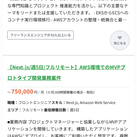
クス相談可） ・服装：自由 ・貸与：PC貸与あり（Windowsも
な専門知識とプロジェクト 推進能力を活かし、以下の主要なテ
しくはMac）
ーマをリードまたは支援していただきます。 - EKSからECSへの
コンテナ実行環境移行 - AWSアカウントの整理・統廃合と最適
化 - AWSコスト最適化の推進 - IaC（Infrastructure as Code）の
推進 - TerraformまたはAWS CloudFormationを用いたインフ
フリーランスエンジニアが10人以上いる
ラの自動化・コード化を 推進し、再現性、運用効率、セキュ
リティの向上に貢献。 - 技術的な課題解決とベストプラクティ
ス導入 - 社内チーム（開発・インフラ）との連携 ■開発環境 -
Golang, Ruby, PHP, JavaScript - Codeigniter, Ruby on Rails,
【Next.js/週5日/フルリモート】AWS環境でのMVPプ
Backbone.js, Laravel, Vue.js - Amazon RDS （Aurora）,
Amazon ElastiCache （Redis） - Docker, CircleCI, Kubernetes
ロトタイプ開発業務案件
- GitHub, JIRA ■精算：140～180h（上下割） ■募集人数：2名
（8月開始1名、10月開始1名） ■作業期間：長期予定 ■作業時
750,000
〜
円／月
（※月160時間稼働の場合・税別）
間：10:00～19:00 ■稼働形態：フルリモート（地方在住検討
職種：
フロントエンジニア
スキル：
Next.js, Amazon Web Service
可）
エリア：
フルリモート
最低稼働日数：
週5日
■業務内容 プロジェクトマネージャーと協業しながらMVPアプ
リケーションを開発していきます。 構築したアプリケーション
はAWSにデプロイし、お客様にご利用いただく想定です。 複数