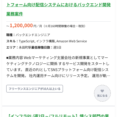
ド：node, TypeScript ・インフラ：AWS, CDK(TypeScript), ECS
トフォーム向け配信システムにおけるバックエンド開発
on Fargate, Lambda, SQS ・その他：GitHub, GitHub Actions
業務案件
■チーム体制 ・開発者：3名〜4名 ・プロダクトオーナー：1名
（CTOが 兼務） ■開発スタイル・コミュニケーション ▼スプ
1,200,000
〜
円／月
（※月160時間稼働の場合・税別）
リント(半⽉） 〇スプリントプランニング 〇デイリースク
ラム 〇スプリントレビュー（出社。半⽉に1度） 〇スプリ
職種：
バックエンドエンジニア
ントレトロスペクティブ ▼同期コミュニケーション：Gather
スキル：
TypeScript, インフラ構築, Amazon Web Service
〇バーチャルオフィスに出社 〇⾮同期コミュニケーショ
エリア：
永田町駅
最低稼働日数：
週5日
ン：Slack 〇ストック情報：Notion, miro 〇画⾯デザイ
ン：Figma, miro 〇プロジェクト管理：Notion 〇開発⽣産
■業務内容 Webマーケティング⽀援会社の新規事業としてマー
性改善：Findy Team+ 〇グループウェア：
ケティングテクノロジーに関係 するサービス開発をスタートし
GoogleWorkspace(Gmail, GoogleCalendar, SpreadSheet）
ています。 直近のPJとしてSNSプラットフォーム向け配信シス
〇モブプロ‧ペアプロ ■会社・求人の魅力 〇新規プロダクトと
テムを開発。 社内運⽤チーム向けにリリース予定。 運⽤が軌道
なり、ライブラリ選定等の技術選定に関われます 〇雇⽤形態
に乗ってきた段階でSaaS化を含め検討。 プロジェクトアサイン
に関わらず、設計‧実装‧コードレビューに関われるフラットな組
直後はバックエンド領域を担当していただき、その後はフロン
フリーランスエンジニアが10人以上いる
織です 〇リモートメインの環境。開発‧スキルアップに注⼒で
トエンドやインフラなど他の領域の挑戦も可能です。 ■実装範
きます 〇開発に必要なソフトウェアライセンスの貸与制度を
囲 ●バックエンド（主担当領域） ・SNS向けメッセージ配信
導⼊(Cursorなどの有料IDE 等を無償貸与） ■働き方 ・平日×週
機能の構築（⼤量配信‧webhook処理） ・認証‧認可機能、決
5日 ・基本10-19時 ※相談可能 ・基本リモートだが、月1回永
済機能の実装 ・技術選定、アーキテクチャ設計 ・集計基盤
【インフラPL/週2日～/フルリモート】情シス部門の業