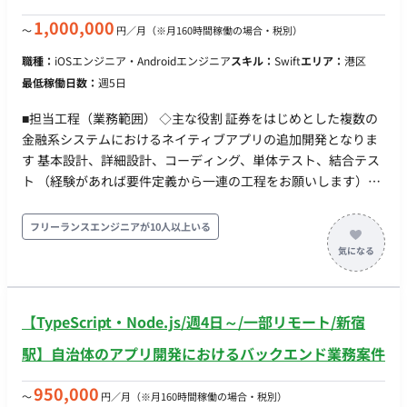
〇グループウェア： GoogleWorkspace(Gmail,
1,000,000
〜
円／月
（※月160時間稼働の場合・税別）
GoogleCalendar, SpreadSheet） 〇モブプロ‧ペアプロ ■会
社・求人の魅力 〇新規プロダクトとなり、ライブラリ選定等
職種：
iOSエンジニア・Androidエンジニア
スキル：
Swift
エリア：
港区
の技術選定に関われます 〇雇⽤形態に関わらず、設計‧実装‧
最低稼働日数：
週5日
コードレビューに関われるフラットな組織です 〇リモートメ
インの環境。開発‧スキルアップに注⼒できます 〇開発に必要
■担当工程（業務範囲） ◇主な役割 証券をはじめとした複数の
なソフトウェアライセンスの貸与制度を導⼊(Cursorなどの有料
金融系システムにおけるネイティブアプリの追加開発となりま
IDE 等を無償貸与） ■働き方 ・平日×週5日 ・基本10-19時 ※
す 基本設計、詳細設計、コーディング、単体テスト、結合テス
相談可能 ・基本リモートだが、週1回を目安に永田町のオフィ
ト （経験があれば要件定義から一連の工程をお願いします）
ス出社
Swift Xcode Kotlin Android Java Springboot ◇場所 基本出社
9:00-18:00 （東京都港区） リモートは週2日まで検討可能
フリーランスエンジニアが10人以上いる
【TypeScript・Node.js/週4日～/一部リモート/新宿
駅】自治体のアプリ開発におけるバックエンド業務案件
950,000
〜
円／月
（※月160時間稼働の場合・税別）