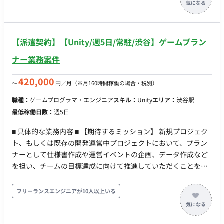
・モバイル、コンシューマーゲーム機、PC、VRヘッドセットな
どのゲームの設計/開発/テスト/運営 ・ツールの開発（運用、デ
バッグ、自動化ツールなど） ・コードレビュー、リファクタリ
【派遣契約】【Unity/週5日/常駐/渋谷】ゲームプラン
ングなど最適化 ・他セクション・外部スタッフとの調整
※ChatGPT、Claude、Geminiなどの生成AIを活用した開発が
ナー業務案件
可能です。 【担当工程】 設計・実装・テスト・保守運用 【チー
ム体制】 【開発環境】 プログラミング：C++ FW：Unity 【働き
420,000
〜
円／月
（※月160時間稼働の場合・税別）
方】 ・契約形態：派遣契約（週20時間以上のため、社会保険加
職種：
ゲームプログラマ・エンジニア
スキル：
Unity
エリア：
渋谷駅
入必須） ・稼働量：週5日 ・稼働曜日：月～金 ・稼働時間：
最低稼働日数：
週5日
10:00～19:00（所定労働時間8H、休憩1H）※上長承認により
8:00～11:00始業の時差出勤可 ・働き方：常駐 ・交通費：支給
■ 具体的な業務内容 ■ 【期待するミッション】 新規プロジェク
・時給：2,500円～3,200円 ※スキル・経験によって変動 ・その
ト、もしくは既存の開発運営中プロジェクトにおいて、プラン
他：月末締め、25日支払い
ナーとして仕様書作成や運営イベントの企画、データ作成など
を担い、チームの目標達成に向けて推進していただくことを期
待しています。 ■ 【業務内容】 【仕様書・データ作成およびバ
ランス調整】 新規機能や改善などの仕様書作成、レベルデザイ
フリーランスエンジニアが10人以上いる
ンやバランス調整、マスターデータの作成を行っていただきま
す。 【シナリオ・スクリプト作成】 ゲーム内のシナリオやスク
リプトの作成を担当していただきます。 【進行管理および他セ