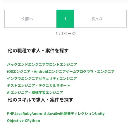
クションとの連携】 担当業務の進行管理および他セクションと
の連携、課題解決を行っていただきます。 ※入社後～6か月間
前へ
1
次へ
は、現在開発運営中の既存プロジェクトにて、1組織・1セクシ
ョン内でプランナーとして仕様書の作成や運営イベントの企
画、データ作成、キャラクターの設計などを担っていただきま
1
/
1
ページ
す。 ■ 【チーム体制】 ・定期的にチームでミーティングを実施
・上司や管理者にも意見を言いやすい環境 ・業務についてのコ
他の職種で求人・案件を探す
ミュニケーションが頻繁に行われる活気がある雰囲気 ■ 【働き
方】 ・契約形態：派遣契約 （週20時間以上のため、社会保険加
バックエンドエンジニア
フロントエンジニア
入必須） ・稼働量：週5日 ・稼働曜日：月〜金 ・稼働時間：
iOSエンジニア・Androidエンジニア
ゲームプログラマ・エンジニア
10:00～19:00（所定労働時間8H、休憩1H）※上長が認めた場
インフラエンジニア
セキュリティエンジニア
合、始業時間8:00～11:00の範囲で時差出勤可 ・働き方：常駐
テストエンジニア・テクニカルサポート
（東京都渋谷区） ・交通費：支給 ・時給：2000円～2500円 ※
AIエンジニア・機械学習エンジニア
スキル・経験によって変動 月末締め、25日支払い ■ 【期待する
他のスキルで求人・案件を探す
ミッション】 制作現場の中核メンバーとして、周囲のデザイナ
ーや企画・開発メンバーと連携し、ゲームの魅力を最大限に引
PHP
Java
Ruby
Android Java
Swift
開発ディレクション
Unity
き出すテンポの良い爽快なバトル演出を形にしていただくこと
を期待しています。 ■ 【業務内容・担当工程】 【演出・カット
Objective-C
Python
シーン制作】 RPGのバトルシーンにおける、魔法攻撃や必殺技