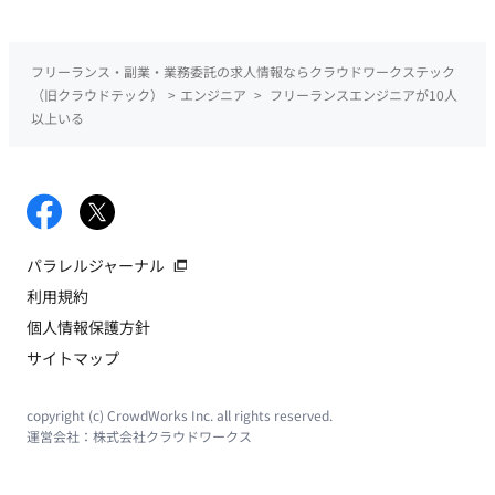
の発動時などのカメラワークを含めた一連の演出（カットシー
ン）の構築をお任せします。既存のエフェクト素材、キャラク
ターモーションを専用ツール（タイムライン等）上で組み合わ
フリーランス・副業・業務委託の求人情報ならクラウドワークステック
せる作業や、カメラのアングル、カット割り、揺れ（シェイ
（旧クラウドテック）
>
エンジニア
>
フリーランスエンジニアが10人
ク）、ヒットストップなどのカメラワークおよびタイミングの
以上いる
調整がメインとなります。 ■ 【チーム体制】 ・デザイン部：約
40名 ■ 【働き方】 ・契約形態：派遣契約（週20時間以上のた
め、社会保険加入必須） ・稼働量：週5日 ・稼働曜日：月～金
・稼働時間：10:00～19:00（所定労働時間8H、休憩1H）※上
長承認により始業時間8:00～11:00の範囲で時差出勤可 ・働き
パラレルジャーナル
方：一部リモート（東京都渋谷区）※上長の許可があれば週2日
まではリモート可（業務に慣れるまではフル出社） ・交通費：
利用規約
支給 ・時給：2,500円～2,800円 ※スキル・経験によって変動
個人情報保護方針
・その他：月末締め、25日支払い
サイトマップ
copyright (c) CrowdWorks Inc. all rights reserved.
運営会社：
株式会社クラウドワークス