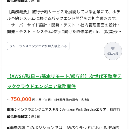
最低稼働日数：
週4日
化 認証・認可基盤の設計・実装 セキュアな外部システム連携
【担当工程】 設計・実装・テスト・保守運用 【チーム体制】
【業務概要】 旅行予約サービスを展開している企業にて、ホテ
デジタルサービスグループ 【開発環境】 プログラミング言語：
ル予約システムにおけるバックエンド開発をご担当頂きます。
TypeScript, Node.js FW： Express, NestJS, Fastify DB：
・サーバーサイド設計・開発・テスト ・社内管理画面の設計・
PostgreSQL, MySQL, Redis インフラ： Docker, Kubernetes
開発・テスト ・システム移行に向けた改修業務 etc. 【就業形態
【働き方】 稼働開始時期：10月～もしくは11月～ 稼働形態：
について】 現状、開発メンバーのほとんどはフルリモートにて
慣れるまではオンサイト、以降ハイブリッド 稼働量： 週4日～
業務を行っております。 週に何日かご出社をご希望の際にはご
フリーランスエンジニアが10人以上いる
稼働曜日：平日 稼働時間： 9:00～18:00 ※応相談 契約期間：
相談ください。 ◆補足◆ ホテル・航空券等の予約システムサー
長期 募集人数： 若干名
ビスを展開している企業での開発案件となります。 弊社にて複
数実績があるエンド様になります。 長期的にご参画頂く中で要
件定義などの上流工程に携わって頂く事も可能です。 基本的に
【AWS/週3日～/基本リモート/都庁前】次世代不動産テ
は長期参画が前提となります。 ◆主な開発環境・ツール◆ ・言
語：PHP・TypeScript ・FW：Ethna・Vue.js ・DB：
ッククラウドエンジニア業務案件
PostgreSQL（AWS RDS）・Oracle ・ミドルウェア：apache・
redis・memcache ・ソースコード管理ツール：GitHub ・イン
750,000
〜
円／月
（※月160時間稼働の場合・税別）
フラ環境：GCE・docker・terafform ・コミュニケーションツ
職種：
インフラエンジニア
スキル：
Amazon Web Service
エリア：
都庁前
ール：Slack・google Meet ・時期：即日 / 10月〜 ・稼働：週5
最低稼働日数：
週5日
日 or 週4日 ・出社：フルリモート可能（地方可） ・場所：西新
宿 ※出社の場合 ・期間：長期予定 ・時間:9:00～18:00（フレッ
■業務内容 このポジションでは、AWSクラウドにおける技術的