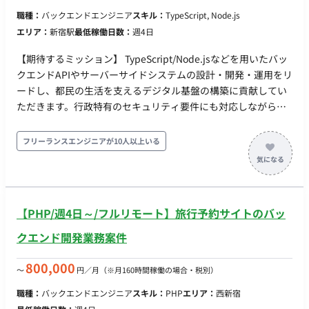
職種：
バックエンドエンジニア
スキル：
TypeScript, Node.js
エリア：
新宿駅
最低稼働日数：
週4日
【期待するミッション】 TypeScript/Node.jsなどを用いたバッ
クエンドAPIやサーバーサイドシステムの設計・開発・運用をリ
ードし、都民の生活を支えるデジタル基盤の構築に貢献してい
ただきます。行政特有のセキュリティ要件にも対応しながら、
高トラフィックに耐えうる堅牢なシステムの構築が期待されて
います。 【業務内容・担当工程】 ・バックエンドAPI開発
フリーランスエンジニアが10人以上いる
TypeScript/Node.jsを用いたバックエンドシステムの設計・実
装 RESTful APIやGraphQLによるフロントエンド・モバイルア
プリとの連携インターフェース構築 テスト駆動開発によるコー
ド品質確保とリファクタリング ・大規模システム基盤の設計と
【PHP/週4日～/フルリモート】旅行予約サイトのバッ
実装 1,400万人が利用する大規模トラフィックに対応するスケ
ーラブルなシステム設計 サーバーレスアーキテクチャやコンテ
クエンド開発業務案件
ナ技術の活用 ・行政システム特有のセキュリティ対応 自治体の
情報セキュリティポリシーに準拠した実装 個人情報保護法に基
800,000
〜
円／月
（※月160時間稼働の場合・税別）
づくデータ保護措置の設計・実装 ・データ設計と管理 リレーシ
職種：
バックエンドエンジニア
スキル：
PHP
エリア：
西新宿
ョナルDB（PostgreSQL/MySQL）の設計・パフォーマンス最適