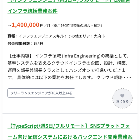
インフラ統括業務案件
1,400,000
〜
円／月
（※月160時間稼働の場合・税別）
職種：
インフラエンジニア
スキル：
その他
エリア：
大府市
最低稼働日数：
週5日
【仕事内容】 インフラ領域 (Infra Engineering)の統括として、
基幹システムを支えるクラウドインフラの企画、設計、構築、
運用を部長兼課長クラスとしてハンズオンで推進いただきま
す。 具体的には以下の業務をお任せします。 クラウド戦略・設
計 - AWS、Azure、Google Cloud Platform (GCP) などの主要ク
ラウドプロバイダーを活用した、スケーラブルで高可用性、繁
フリーランスエンジニアが10人以上いる
忙期の需要に応需（事業に影響を与えない）できる、インフラ
のアーキテクチャ設計。 - 小売業界のニーズ（店舗POS、eコマ
ースプラットフォーム、在庫管理システムなど）に合わせたIT
インフラ戦略を策定。 SREチームの立ち上げと運用 - Site
【TypeScript/週5日/フルリモート】SNSプラットフォ
Reliability Engineering (SRE) の文化を組織に浸透させ、SREチ
ームを新規に立ち上げ、育成する。 - システムの信頼性、パフ
ーム向け配信システムにおけるバックエンド開発業務案