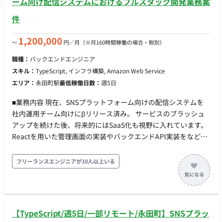
ーム向け配信システムにおけるフルスタック開発業務案
ドウェアサプライヤーなど）との契約交渉および関係管理。 -
・プロダクトオーナー：1名（CTOが 兼務） ■開発スタイル・
件
Microsoft 365 (M365)、Google Workspace (GWS)、Slackなど
コミュニケーション ▼スプリント(半⽉） 〇スプリントプラ
の従業員向けコラボレーションツールやコミュニケーションプ
ンニング 〇デイリースクラム 〇スプリントレビュー（出
1,200,000
ラットフォームの導入、展開、最適化、および運用をリード、
〜
円／月
（※月160時間稼働の場合・税別）
社。半⽉に1度） 〇スプリントレトロスペクティブ ▼同期コ
利用促進と生産性向上を図る。 - 店舗・本部におけるPC、タ
ミュニケーション：Gather 〇バーチャルオフィスに出社
職種：
バックエンドエンジニア
ブレット、スマートフォンなどの従業員配布デバイスの選定、
〇⾮同期コミュニケーション：Slack 〇ストック情報：
スキル：
TypeScript, インフラ構築, Amazon Web Service
導入、ライフサイクル管理、セキュリティ対策、およびMDM
Notion, miro 〇画⾯デザイン：Figma, miro 〇プロジェク
エリア：
永田町駅
最低稼働日数：
週5日
(Mobile Device Management) / UEM (Unified Endpoint
ト管理：Notion 〇開発⽣産性改善：Findy Team+ 〇グルー
Management) の運用を統括。 - EUCに関連するハードウェ
プウェア： GoogleWorkspace(Gmail, GoogleCalendar,
■業務内容 現在、SNSプラットフォーム向けの配信システムを
ア、ソフトウェアの包括的なIT資産管理体制を構築し、効率的
SpreadSheet） 〇モブプロ‧ペアプロ ■会社・求人の魅力 〇
社内運用チーム向けにβリリース済み。 サービスのブラッシュ
な運用を実現。 - 全国約1,600店舗と本部拠点におけるWi-Fi
新規プロダクトとなり、ライブラリ選定等の技術選定に関われ
アップを続けた後、将来的にはSaaS化も視野に入れています。
環境、インターネット回線、LAN環境の企画、設計、構築、お
ます 〇雇⽤形態に関わらず、設計‧実装‧コードレビューに関
Reactを用いた管理画面の実装やバックエンドAPI実装をなど、
よび運用保守をマネジメントする。
われるフラットな組織です 〇リモートメインの環境。開発‧ス
幅広い領域へ関わっていただける環境です。 ■実装範囲 当面は
キルアップに注⼒できます 〇開発に必要なソフトウェアライ
権限機能、アカウント招待、MFAを中心に開発していただきま
フリーランスエンジニアが10人以上いる
センスの貸与制度を導⼊(Cursorなどの有料IDE 等を無償貸与）
す。 その後は徐々にサービス特有の機能開発をお任せする予定
■働き方 ・平日×週5日 ・基本10-19時 ※相談可能 ・基本リモ
です。 ・配信用管理画面の実装 →運用担当者が操作するブラ
ートだが、月1回永田町のオフィス出社
ウザ画面 ・Webページに組み込むタグの実装 →LOAへの流入
元管理 ・LIFFアプリの構築 →LINE上で動くwebviewアプリ ■
【TypeScript/週5日/一部リモート/永田町】SNSプラッ
開発環境 ・フロント：React, MUI, TypeScript ・バックエン